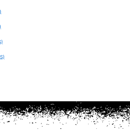
)
)
S)
S)